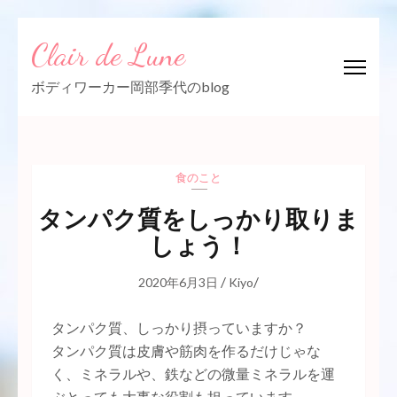
コ
Clair de Lune
ン
テ
ボディワーカー岡部季代のblog
ン
ツ
へ
ス
食のこと
キ
ッ
タンパク質をしっかり取りま
プ
しょう！
(Enter
を
/
/
2020年6月3日
Kiyo
押
す)
タンパク質、しっかり摂っていますか？
タンパク質は皮膚や筋肉を作るだけじゃな
く、ミネラルや、鉄などの微量ミネラルを運
ぶとっても大事な役割も担っています。