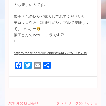
のも楽しいのです。
優子さんのレシピ購入してみてください♡
モロッコ料理、調味料がシンプルで美味しく
て、いいなー
優子さんの note コチラです♡
↓
https://note.com/llc_annex/n/nf729f630e704
Facebook
Twitter
Email
共
有
投
水無月の朔日参り
タッチワークのセッショ