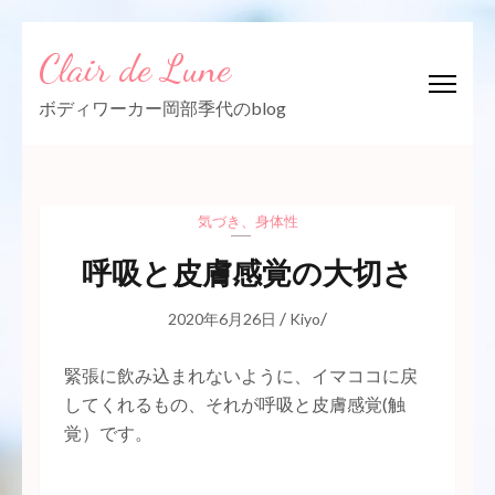
コ
Clair de Lune
ン
テ
ボディワーカー岡部季代のblog
ン
ツ
へ
ス
気づき
、
身体性
キ
ッ
呼吸と皮膚感覚の大切さ
プ
/
/
2020年6月26日
Kiyo
(Enter
を
緊張に飲み込まれないように、イマココに戻
押
してくれるもの、それが呼吸と皮膚感覚(触
す)
覚）です。