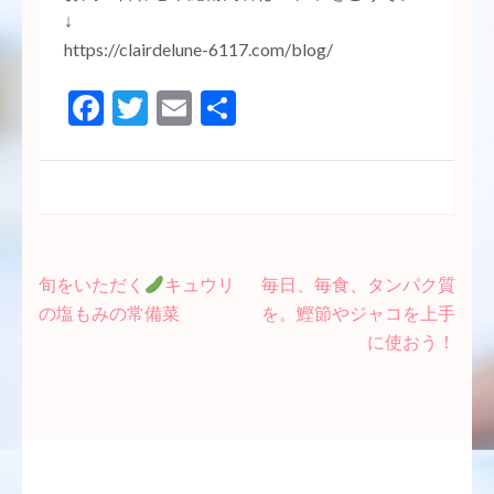
↓
https://clairdelune-6117.com/blog/
Facebook
Twitter
Email
共
有
投
旬をいただく
キュウリ
毎日、毎食、タンパク質
稿
の塩もみの常備菜
を。鰹節やジャコを上手
ナ
に使おう！
ビ
ゲ
ー
シ
ョ