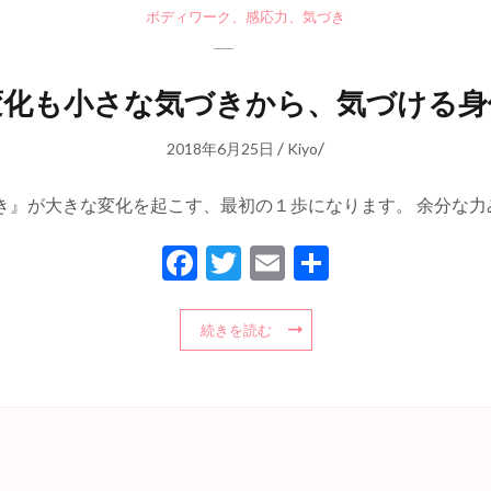
ボディワーク
、
感応力
、
気づき
変化も小さな気づきから、気づける身
/
/
2018年6月25日
Kiyo
き』が大きな変化を起こす、最初の１歩になります。 余分な力
Facebook
Twitter
Email
共
有
続きを読む