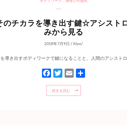
ボディワーク
、
身体の可能性
そのチカラを導き出す鍵☆アシストロ
みから見る
/
/
2018年7月9日
Kiyo
を導き出すボディワークで鍵になることと、人間のアシストロボ
Facebook
Twitter
Email
共
有
続きを読む