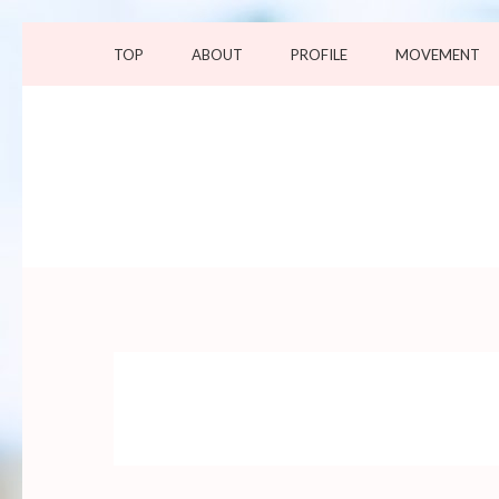
コ
TOP
ABOUT
PROFILE
MOVEMENT
ン
テ
ン
ツ
へ
ス
キ
ッ
プ
(Enter
を
押
す)